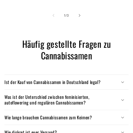
von
1
/
3
Häufig gestellte Fragen zu
Cannabissamen
Ist der Kauf von Cannabissamen in Deutschland legal?
Was ist der Unterschied zwischen feminisierten,
autoflowering und regulären Cannabissamen?
Wie lange brauchen Cannabissamen zum Keimen?
Wie diskret ist euer Versand?